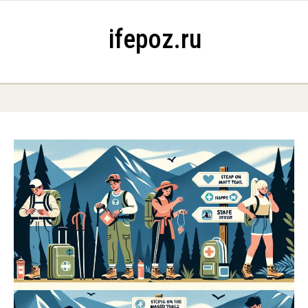
Skip to content
ifepoz.ru