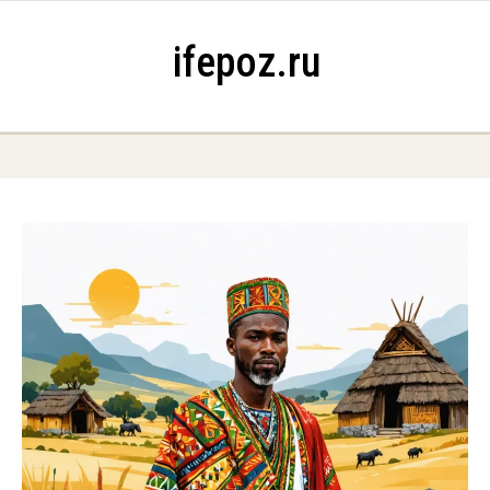
Skip to content
ifepoz.ru