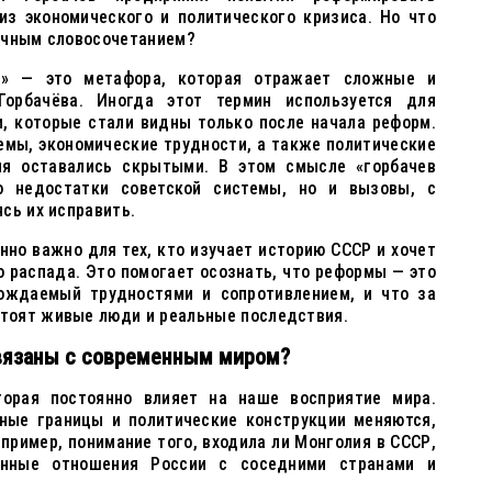
из экономического и политического кризиса. Но что
очным словосочетанием?
а» — это метафора, которая отражает сложные и
орбачёва. Иногда этот термин используется для
и, которые стали видны только после начала реформ.
емы, экономические трудности, а также политические
мя оставались скрытыми. В этом смысле «горбачев
о недостатки советской системы, но и вызовы, с
сь их исправить.
нно важно для тех, кто изучает историю СССР и хочет
о распада. Это помогает осознать, что реформы — это
ождаемый трудностями и сопротивлением, и что за
тоят живые люди и реальные последствия.
вязаны с современным миром?
торая постоянно влияет на наше восприятие мира.
нные границы и политические конструкции меняются,
пример, понимание того, входила ли Монголия в СССР,
енные отношения России с соседними странами и