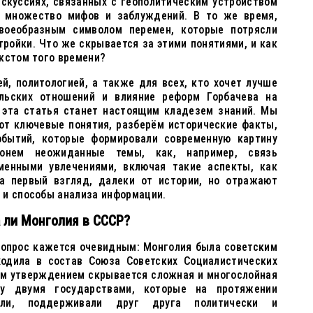
искуссиях, связанных с геополитическим устройством
т множество мифов и заблуждений. В то же время,
своеобразным символом перемен, которые потрясли
тройки. Что же скрывается за этими понятиями, и как
кстом того времени?
ей, политологией, а также для всех, кто хочет лучше
ольских отношений и влияние реформ Горбачева на
 эта статья станет настоящим кладезем знаний. Мы
ют ключевые понятия, разберём исторические факты,
обытий, которые формировали современную картину
онем неожиданные темы, как, например, связь
менными увлечениями, включая такие аспекты, как
 на первый взгляд, далеки от истории, но отражают
 и способы анализа информации.
 ли Монголия в СССР?
 вопрос кажется очевидным: Монголия была советским
ходила в состав Союза Советских Социалистических
ым утверждением скрывается сложная и многослойная
у двумя государствами, которые на протяжении
али, поддерживали друг друга политически и