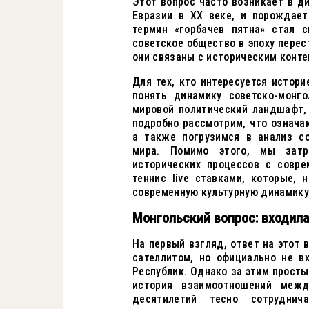
Этот вопрос часто возникает в д
Евразии в XX веке, и порождае
термин «горбачев пятна» стал 
советское общество в эпоху перес
они связаны с историческим конте
Для тех, кто интересуется истори
понять динамику советско-монг
мировой политический ландшафт,
подробно рассмотрим, что означа
а также погрузимся в анализ с
мира. Помимо этого, мы затр
исторических процессов с совре
теннис live ставками, которые,
современную культурную динамику
Монгольский вопрос: входила
На первый взгляд, ответ на этот
сателлитом, но официально не в
Республик. Однако за этим прост
история взаимоотношений межд
десятилетий тесно сотруднич