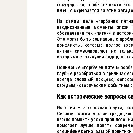
государство, чтобы вывести его 
именно скрывается за этим загад
На самом деле «горбачев пятн
неоднозначные моменты эпохи Г
обозначения тех «пятен» в истори
Это могут быть социальные пробл
конфликты, которые долгое вре
пятна» символизируют не тольк
которыми столкнулся лидер, пытая
Понимание «горбачев пятен» особе
глубже разобраться в причинах ег
всегда сложный процесс, сопров
каждым историческим событием с
Как исторические вопросы с
История – это живая наука, ко
Сегодня, когда многие традицио
важно помнить уроки прошлого. На
помогает лучше понять соврем
специфику региональной политики.