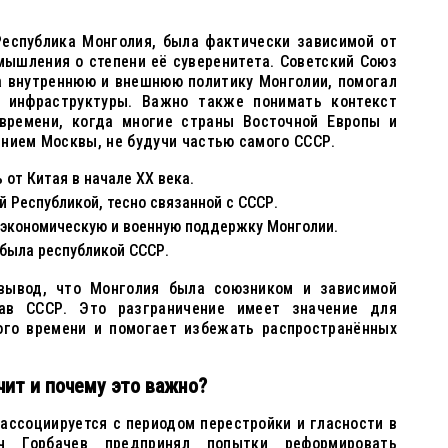
Республика Монголия, была фактически зависимой от
мышления о степени её суверенитета. Советский Союз
а внутреннюю и внешнюю политику Монголии, помогал
й инфраструктуры. Важно также понимать контекст
времени, когда многие страны Восточной Европы и
нием Москвы, не будучи частью самого СССР.
от Китая в начале XX века.
й Республикой, тесно связанной с СССР.
 экономическую и военную поддержку Монголии.
была республикой СССР.
вывод, что Монголия была союзником и зависимой
ав СССР. Это разграничение имеет значение для
ого времени и помогает избежать распространённых
ачит и почему это важно?
 ассоциируется с периодом перестройки и гласности в
ч Горбачев предпринял попытки реформировать