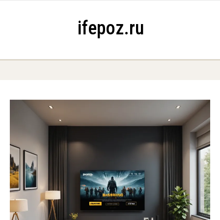
Skip to content
ifepoz.ru