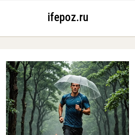
Skip to content
ifepoz.ru